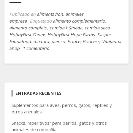
Publicado en
alimentación
,
animales
,
empresa
Etiquetado
alimento complementario
,
alimento completo
,
comida húmeda
,
comida seca
,
HobbyFirst Canex
,
HobbyFirst Hope Farms
,
Kasper
Faunafood
,
mixtura
,
pienso
,
Prince
,
Princess
,
Vitafauna
en
Shop
1 comentario
Texturas
de
los
alimentos
para
animales
ENTRADAS RECIENTES
Suplementos para aves, perros, gatos, reptiles y
otros animales
Snacks, “aperitivos” para perros, gatos y otros
animales de compañía