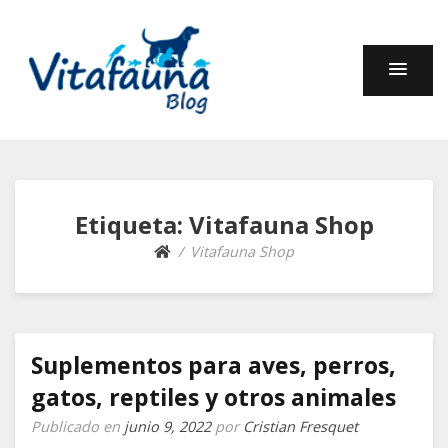
Fauna y Compañía –
En este blog encontrarás información sobre muchos
animales: cuidados, curiosidades, comportamiento,
Blog de Vitafauna
alimentación.
Etiqueta:
Vitafauna Shop
Vitafauna Shop
Suplementos para aves, perros,
gatos, reptiles y otros animales
Publicado en
junio 9, 2022
por
Cristian Fresquet