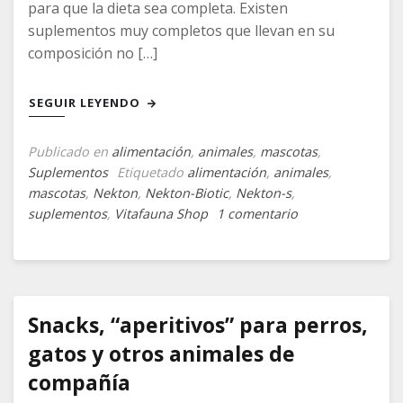
para que la dieta sea completa. Existen
suplementos muy completos que llevan en su
composición no […]
SEGUIR LEYENDO
Publicado en
alimentación
,
animales
,
mascotas
,
Suplementos
Etiquetado
alimentación
,
animales
,
mascotas
,
Nekton
,
Nekton-Biotic
,
Nekton-s
,
en
suplementos
,
Vitafauna Shop
1 comentario
Suplementos
para
aves,
perros,
gatos,
Snacks, “aperitivos” para perros,
reptiles
gatos y otros animales de
y
compañía
otros
animales