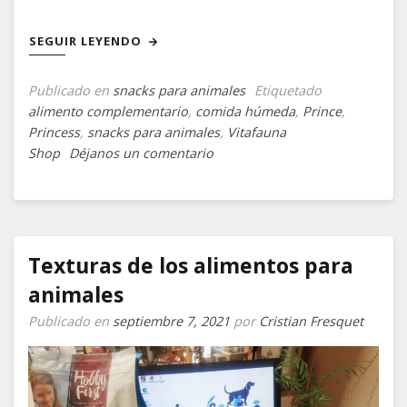
SEGUIR LEYENDO
Publicado en
snacks para animales
Etiquetado
alimento complementario
,
comida húmeda
,
Prince
,
Princess
,
snacks para animales
,
Vitafauna
en
Shop
Déjanos un comentario
Snacks,
“aperitivos”
para
perros,
gatos
Texturas de los alimentos para
y
animales
otros
animales
Publicado en
septiembre 7, 2021
por
Cristian Fresquet
de
compañía