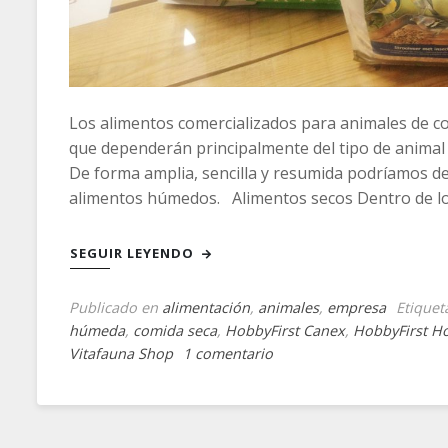
Los alimentos comercializados para animales de c
que dependerán principalmente del tipo de animal 
De forma amplia, sencilla y resumida podríamos de
alimentos húmedos. Alimentos secos Dentro de lo
SEGUIR LEYENDO
Publicado en
alimentación
,
animales
,
empresa
Etique
húmeda
,
comida seca
,
HobbyFirst Canex
,
HobbyFirst H
en
Vitafauna Shop
1 comentario
Texturas
de
los
alimentos