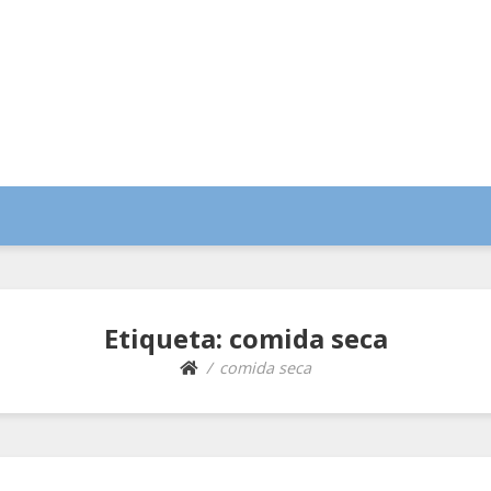
 Blog de Vitafauna
imales: cuidados, curiosidades, comportamiento, alimentaci
Etiqueta:
comida seca
comida seca