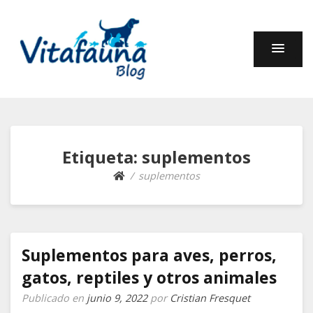
Fauna y Compañía –
En este blog encontrarás información sobre muchos
animales: cuidados, curiosidades, comportamiento,
Blog de Vitafauna
alimentación.
Etiqueta:
suplementos
suplementos
Suplementos para aves, perros,
gatos, reptiles y otros animales
Publicado en
junio 9, 2022
por
Cristian Fresquet