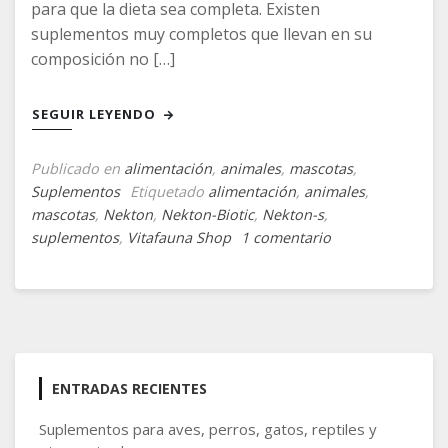
para que la dieta sea completa. Existen
suplementos muy completos que llevan en su
composición no […]
SEGUIR LEYENDO
Publicado en
alimentación
,
animales
,
mascotas
,
Suplementos
Etiquetado
alimentación
,
animales
,
mascotas
,
Nekton
,
Nekton-Biotic
,
Nekton-s
,
en
suplementos
,
Vitafauna Shop
1 comentario
Suplementos
para
aves,
perros,
gatos,
reptiles
ENTRADAS RECIENTES
y
otros
Suplementos para aves, perros, gatos, reptiles y
animales