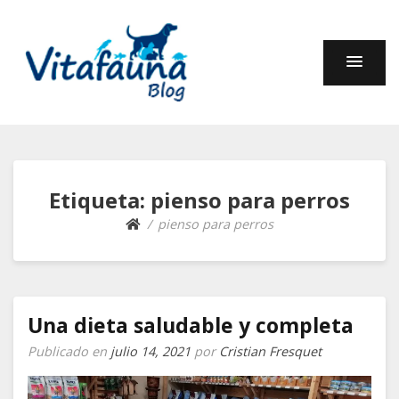
Fauna y Compañía –
En este blog encontrarás información sobre muchos
animales: cuidados, curiosidades, comportamiento,
Blog de Vitafauna
alimentación.
Etiqueta:
pienso para perros
pienso para perros
Una dieta saludable y completa
Publicado en
julio 14, 2021
por
Cristian Fresquet