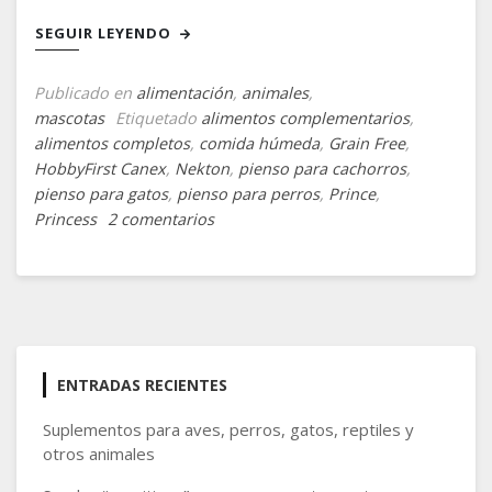
SEGUIR LEYENDO
Publicado en
alimentación
,
animales
,
mascotas
Etiquetado
alimentos complementarios
,
alimentos completos
,
comida húmeda
,
Grain Free
,
HobbyFirst Canex
,
Nekton
,
pienso para cachorros
,
pienso para gatos
,
pienso para perros
,
Prince
,
en
Princess
2 comentarios
Una
dieta
saludable
y
completa
ENTRADAS RECIENTES
Suplementos para aves, perros, gatos, reptiles y
otros animales