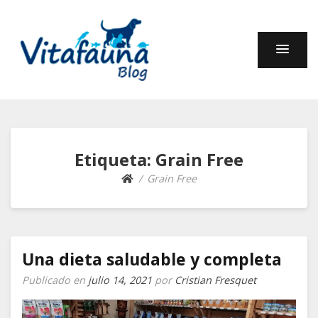
Fauna y Compañía –
En este blog encontrarás información sobre muchos
animales: cuidados, curiosidades, comportamiento,
Blog de Vitafauna
alimentación.
Etiqueta:
Grain Free
Grain Free
Una dieta saludable y completa
Publicado en
julio 14, 2021
por
Cristian Fresquet