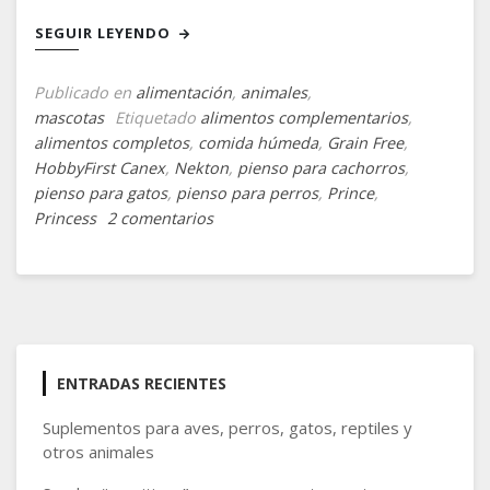
SEGUIR LEYENDO
Publicado en
alimentación
,
animales
,
mascotas
Etiquetado
alimentos complementarios
,
alimentos completos
,
comida húmeda
,
Grain Free
,
HobbyFirst Canex
,
Nekton
,
pienso para cachorros
,
pienso para gatos
,
pienso para perros
,
Prince
,
en
Princess
2 comentarios
Una
dieta
saludable
y
completa
ENTRADAS RECIENTES
Suplementos para aves, perros, gatos, reptiles y
otros animales