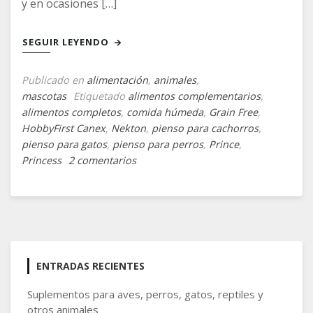
y en ocasiones […]
SEGUIR LEYENDO
Publicado en
alimentación
,
animales
,
mascotas
Etiquetado
alimentos complementarios
,
alimentos completos
,
comida húmeda
,
Grain Free
,
HobbyFirst Canex
,
Nekton
,
pienso para cachorros
,
pienso para gatos
,
pienso para perros
,
Prince
,
en
Princess
2 comentarios
Una
dieta
saludable
y
completa
ENTRADAS RECIENTES
Suplementos para aves, perros, gatos, reptiles y
otros animales