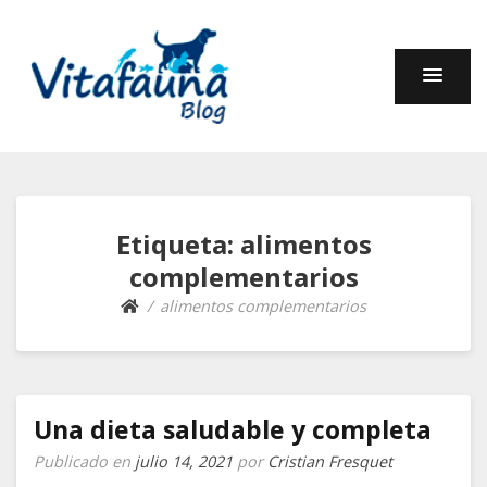
Fauna y Compañía –
En este blog encontrarás información sobre muchos
animales: cuidados, curiosidades, comportamiento,
Blog de Vitafauna
alimentación.
Etiqueta:
alimentos
complementarios
alimentos complementarios
Una dieta saludable y completa
Publicado en
julio 14, 2021
por
Cristian Fresquet